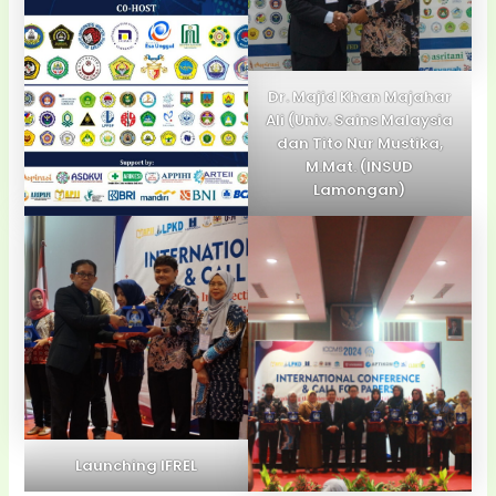
Dr. Majid Khan Majahar
Ali (Univ. Sains Malaysia
dan Tito Nur Mustika,
M.Mat.
(INSUD
Lamongan)
Launching IFREL