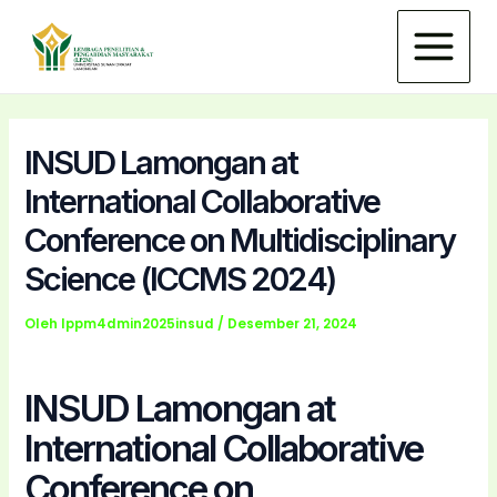
Lewati
Main
ke
Menu
konten
INSUD Lamongan at
International Collaborative
Conference on Multidisciplinary
Science (ICCMS 2024)
Oleh
lppm4dmin2025insud
/
Desember 21, 2024
INSUD Lamongan at
International Collaborative
Conference on